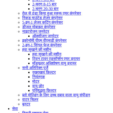
2-चरण 8-15 बार
2-चरण 20-30 बार
तेल से ठंडा किया हुआ स्क्रू एयर कंप्रेसर
स्किड माउंटेड लेजर कंप्रेसर
5-इन-1 लेजर कटिंग कंप्रेसर
डीजल मोबाइल कंप्रेसर
नाइट्रोजन जनरेटर
ऑक्सीजन जनरेटर
इकोनॉमी पीएम वीएसडी कंप्रेसर
2-इन-1 सिंगल फेज कंप्रेसर
हवा सुखाने की मशीन
हवा सुखाने की मशीन
ट्विन टावर एडसॉर्प्शन एयर ड्रायर
मॉड्यूलर अधिशोषण वायु ड्रायर
सभी अतिरिक्त पुर्जे
रखरखाव फ़िल्टर
नियंत्रक
मोटर
वायु छोर
परिशुद्धता फ़िल्टर
ब्लो मोल्डिंग के लिए उच्च दबाव वाला वायु संपीडन
वाटर चिलर
बूस्टर
सेवा