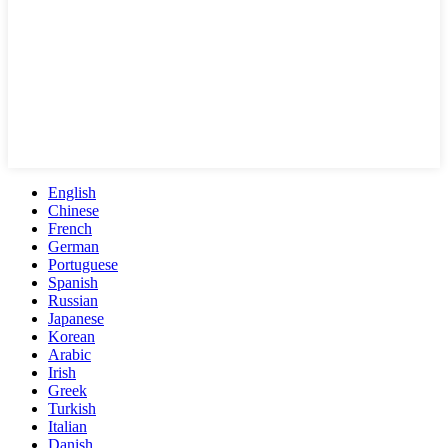
English
Chinese
French
German
Portuguese
Spanish
Russian
Japanese
Korean
Arabic
Irish
Greek
Turkish
Italian
Danish