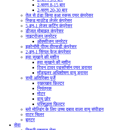
2-चरण 8-15 बार
2-चरण 20-30 बार
तेल से ठंडा किया हुआ स्क्रू एयर कंप्रेसर
स्किड माउंटेड लेजर कंप्रेसर
5-इन-1 लेजर कटिंग कंप्रेसर
डीजल मोबाइल कंप्रेसर
नाइट्रोजन जनरेटर
ऑक्सीजन जनरेटर
इकोनॉमी पीएम वीएसडी कंप्रेसर
2-इन-1 सिंगल फेज कंप्रेसर
हवा सुखाने की मशीन
हवा सुखाने की मशीन
ट्विन टावर एडसॉर्प्शन एयर ड्रायर
मॉड्यूलर अधिशोषण वायु ड्रायर
सभी अतिरिक्त पुर्जे
रखरखाव फ़िल्टर
नियंत्रक
मोटर
वायु छोर
परिशुद्धता फ़िल्टर
ब्लो मोल्डिंग के लिए उच्च दबाव वाला वायु संपीडन
वाटर चिलर
बूस्टर
सेवा