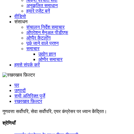
बिक्री पश्चात सेवा
अनुकूलित समाधान
हमारे एजेंट बनें
वीडियो
संसाधन
संचालन निर्देश समाचार
ऑपरेशन मैनुअल पीडीएफ
ओप्पैर कैटलॉग
पूछे जाने वाले प्रश्न
समाचार
उद्योग ज्ञान
ओप्पैर समाचार
हमसे संपर्क करें
घर
उत्पादों
सभी अतिरिक्त पुर्जे
रखरखाव फ़िल्टर
गुणवत्ता सर्वोपरि, सेवा सर्वोपरि, एयर कंप्रेसर पर ध्यान केंद्रित।
श्रेणियाँ