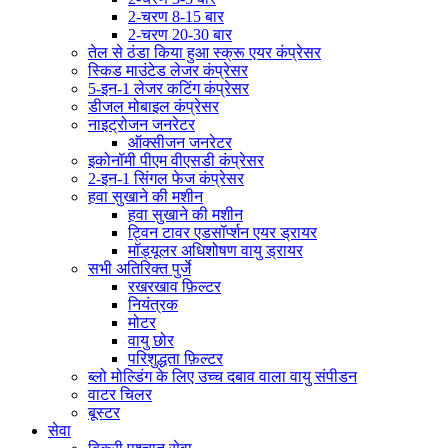
2-चरण 8-15 बार
2-चरण 20-30 बार
तेल से ठंडा किया हुआ स्क्रू एयर कंप्रेसर
स्किड माउंटेड लेजर कंप्रेसर
5-इन-1 लेजर कटिंग कंप्रेसर
डीजल मोबाइल कंप्रेसर
नाइट्रोजन जनरेटर
ऑक्सीजन जनरेटर
इकोनॉमी पीएम वीएसडी कंप्रेसर
2-इन-1 सिंगल फेज कंप्रेसर
हवा सुखाने की मशीन
हवा सुखाने की मशीन
ट्विन टावर एडसॉर्प्शन एयर ड्रायर
मॉड्यूलर अधिशोषण वायु ड्रायर
सभी अतिरिक्त पुर्जे
रखरखाव फ़िल्टर
नियंत्रक
मोटर
वायु छोर
परिशुद्धता फ़िल्टर
ब्लो मोल्डिंग के लिए उच्च दबाव वाला वायु संपीडन
वाटर चिलर
बूस्टर
सेवा