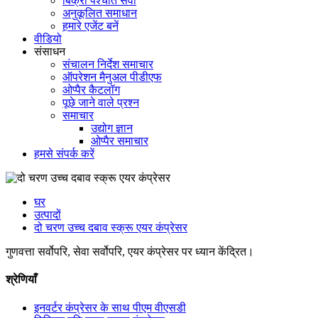
बिक्री पश्चात सेवा
अनुकूलित समाधान
हमारे एजेंट बनें
वीडियो
संसाधन
संचालन निर्देश समाचार
ऑपरेशन मैनुअल पीडीएफ
ओप्पैर कैटलॉग
पूछे जाने वाले प्रश्न
समाचार
उद्योग ज्ञान
ओप्पैर समाचार
हमसे संपर्क करें
घर
उत्पादों
दो चरण उच्च दबाव स्क्रू एयर कंप्रेसर
गुणवत्ता सर्वोपरि, सेवा सर्वोपरि, एयर कंप्रेसर पर ध्यान केंद्रित।
श्रेणियाँ
इनवर्टर कंप्रेसर के साथ पीएम वीएसडी