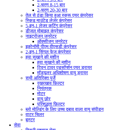
2-चरण 8-15 बार
2-चरण 20-30 बार
तेल से ठंडा किया हुआ स्क्रू एयर कंप्रेसर
स्किड माउंटेड लेजर कंप्रेसर
5-इन-1 लेजर कटिंग कंप्रेसर
डीजल मोबाइल कंप्रेसर
नाइट्रोजन जनरेटर
ऑक्सीजन जनरेटर
इकोनॉमी पीएम वीएसडी कंप्रेसर
2-इन-1 सिंगल फेज कंप्रेसर
हवा सुखाने की मशीन
हवा सुखाने की मशीन
ट्विन टावर एडसॉर्प्शन एयर ड्रायर
मॉड्यूलर अधिशोषण वायु ड्रायर
सभी अतिरिक्त पुर्जे
रखरखाव फ़िल्टर
नियंत्रक
मोटर
वायु छोर
परिशुद्धता फ़िल्टर
ब्लो मोल्डिंग के लिए उच्च दबाव वाला वायु संपीडन
वाटर चिलर
बूस्टर
सेवा