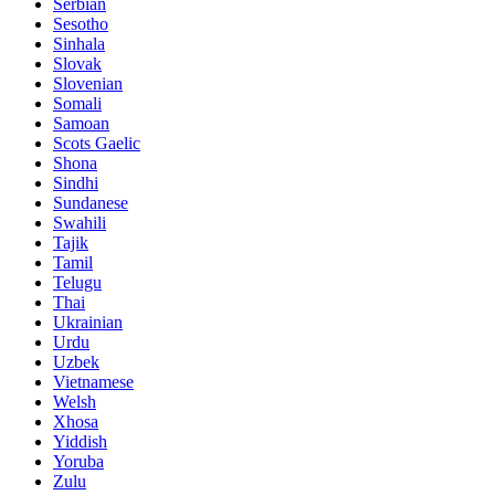
Serbian
Sesotho
Sinhala
Slovak
Slovenian
Somali
Samoan
Scots Gaelic
Shona
Sindhi
Sundanese
Swahili
Tajik
Tamil
Telugu
Thai
Ukrainian
Urdu
Uzbek
Vietnamese
Welsh
Xhosa
Yiddish
Yoruba
Zulu