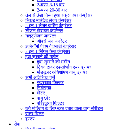
2-चरण 8-15 बार
2-चरण 20-30 बार
तेल से ठंडा किया हुआ स्क्रू एयर कंप्रेसर
स्किड माउंटेड लेजर कंप्रेसर
5-इन-1 लेजर कटिंग कंप्रेसर
डीजल मोबाइल कंप्रेसर
नाइट्रोजन जनरेटर
ऑक्सीजन जनरेटर
इकोनॉमी पीएम वीएसडी कंप्रेसर
2-इन-1 सिंगल फेज कंप्रेसर
हवा सुखाने की मशीन
हवा सुखाने की मशीन
ट्विन टावर एडसॉर्प्शन एयर ड्रायर
मॉड्यूलर अधिशोषण वायु ड्रायर
सभी अतिरिक्त पुर्जे
रखरखाव फ़िल्टर
नियंत्रक
मोटर
वायु छोर
परिशुद्धता फ़िल्टर
ब्लो मोल्डिंग के लिए उच्च दबाव वाला वायु संपीडन
वाटर चिलर
बूस्टर
सेवा