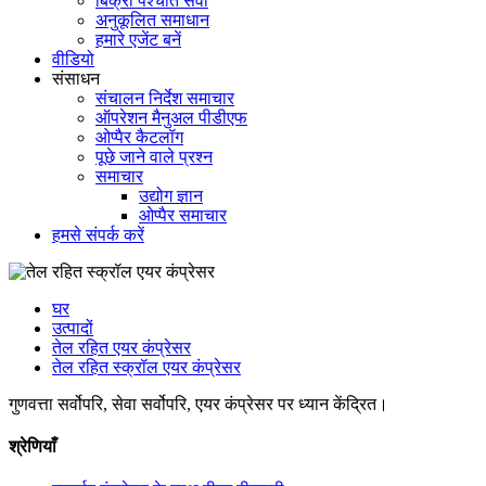
बिक्री पश्चात सेवा
अनुकूलित समाधान
हमारे एजेंट बनें
वीडियो
संसाधन
संचालन निर्देश समाचार
ऑपरेशन मैनुअल पीडीएफ
ओप्पैर कैटलॉग
पूछे जाने वाले प्रश्न
समाचार
उद्योग ज्ञान
ओप्पैर समाचार
हमसे संपर्क करें
घर
उत्पादों
तेल रहित एयर कंप्रेसर
तेल रहित स्क्रॉल एयर कंप्रेसर
गुणवत्ता सर्वोपरि, सेवा सर्वोपरि, एयर कंप्रेसर पर ध्यान केंद्रित।
श्रेणियाँ