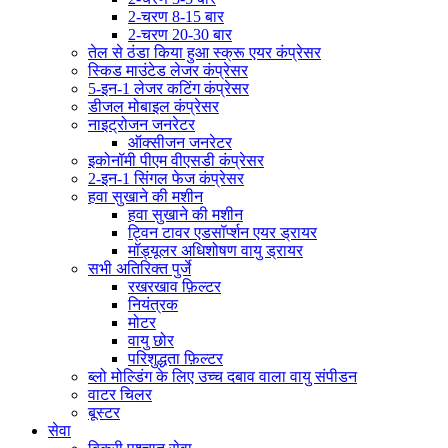
2-चरण 8-15 बार
2-चरण 20-30 बार
तेल से ठंडा किया हुआ स्क्रू एयर कंप्रेसर
स्किड माउंटेड लेजर कंप्रेसर
5-इन-1 लेजर कटिंग कंप्रेसर
डीजल मोबाइल कंप्रेसर
नाइट्रोजन जनरेटर
ऑक्सीजन जनरेटर
इकोनॉमी पीएम वीएसडी कंप्रेसर
2-इन-1 सिंगल फेज कंप्रेसर
हवा सुखाने की मशीन
हवा सुखाने की मशीन
ट्विन टावर एडसॉर्प्शन एयर ड्रायर
मॉड्यूलर अधिशोषण वायु ड्रायर
सभी अतिरिक्त पुर्जे
रखरखाव फ़िल्टर
नियंत्रक
मोटर
वायु छोर
परिशुद्धता फ़िल्टर
ब्लो मोल्डिंग के लिए उच्च दबाव वाला वायु संपीडन
वाटर चिलर
बूस्टर
सेवा