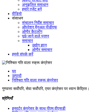
बिक्री पश्चात सेवा
अनुकूलित समाधान
हमारे एजेंट बनें
वीडियो
संसाधन
संचालन निर्देश समाचार
ऑपरेशन मैनुअल पीडीएफ
ओप्पैर कैटलॉग
पूछे जाने वाले प्रश्न
समाचार
उद्योग ज्ञान
ओप्पैर समाचार
हमसे संपर्क करें
घर
उत्पादों
निश्चित गति वाला स्क्रू कंप्रेसर
गुणवत्ता सर्वोपरि, सेवा सर्वोपरि, एयर कंप्रेसर पर ध्यान केंद्रित।
श्रेणियाँ
इनवर्टर कंप्रेसर के साथ पीएम वीएसडी