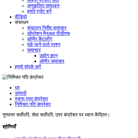
बिक्री पश्चात सेवा
अनुकूलित समाधान
हमारे एजेंट बनें
वीडियो
संसाधन
संचालन निर्देश समाचार
ऑपरेशन मैनुअल पीडीएफ
ओप्पैर कैटलॉग
पूछे जाने वाले प्रश्न
समाचार
उद्योग ज्ञान
ओप्पैर समाचार
हमसे संपर्क करें
घर
उत्पादों
स्क्रू एयर कंप्रेसर
निश्चित गति कंप्रेसर
गुणवत्ता सर्वोपरि, सेवा सर्वोपरि, एयर कंप्रेसर पर ध्यान केंद्रित।
श्रेणियाँ