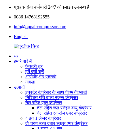
ग्राहक सेवा कर्मचारी 24/7 ऑनलाइन उपलब्ध हैं
0086 14768192555
info@oppaircompressor.com
English
घर
हमारे बारे में
फ़ैक्टरी टूर
हमें क्यों चुनें
ओपीपीएआर एक्सपो
मामला
उत्पादों
इनवर्टर कंप्रेसर के साथ पीएम वीएसडी
निश्चित गति वाला स्क्रू कंप्रेसर
तेल रहित एयर कंप्रेसर
तेल रहित जल स्नेहन वायु कंप्रेसर
तेल रहित स्क्रॉल एयर कंप्रेसर
4-इन-1 लेजर कंप्रेसर
दो चरण उच्च दबाव स्क्रू एयर कंप्रेसर
2-चरण 3-5 बार