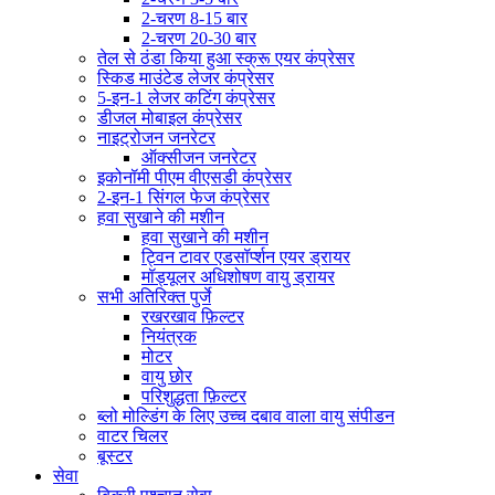
2-चरण 8-15 बार
2-चरण 20-30 बार
तेल से ठंडा किया हुआ स्क्रू एयर कंप्रेसर
स्किड माउंटेड लेजर कंप्रेसर
5-इन-1 लेजर कटिंग कंप्रेसर
डीजल मोबाइल कंप्रेसर
नाइट्रोजन जनरेटर
ऑक्सीजन जनरेटर
इकोनॉमी पीएम वीएसडी कंप्रेसर
2-इन-1 सिंगल फेज कंप्रेसर
हवा सुखाने की मशीन
हवा सुखाने की मशीन
ट्विन टावर एडसॉर्प्शन एयर ड्रायर
मॉड्यूलर अधिशोषण वायु ड्रायर
सभी अतिरिक्त पुर्जे
रखरखाव फ़िल्टर
नियंत्रक
मोटर
वायु छोर
परिशुद्धता फ़िल्टर
ब्लो मोल्डिंग के लिए उच्च दबाव वाला वायु संपीडन
वाटर चिलर
बूस्टर
सेवा